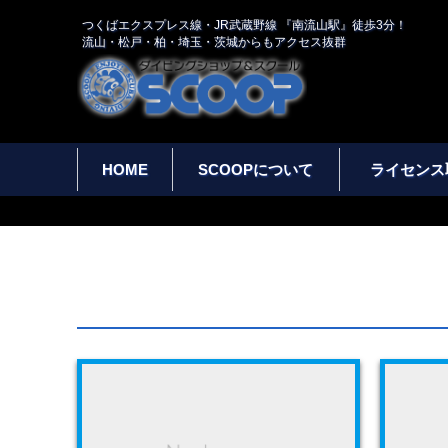
つくばエクスプレス線・JR武蔵野線 『南流山駅』徒歩3分！
流山・松戸・柏・埼玉・茨城からもアクセス抜群
HOME
SCOOPについて
ライセンス