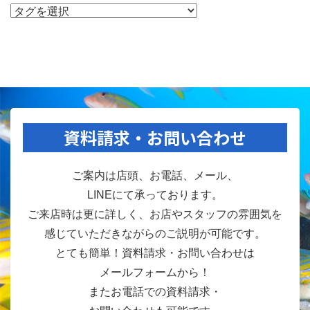
5月
10月
3月
8月
1月
6月
4月
9月
2月
7月
5月
3月
8月
1月
6月
4月
2月
7月
5月
3月
1月
6月
4月
2月
5月
3月
1月
4月
2月
資料請求・お問い合わせ
1月
ご案内は店頭、お電話、メール、
LINEにて承っております。
ご来店時は更に詳しく、お店やスタッフの雰囲気を
感じていただきながらのご説明が可能です。
とても簡単！資料請求・お問い合わせは
メールフォームから！
またお電話での資料請求・