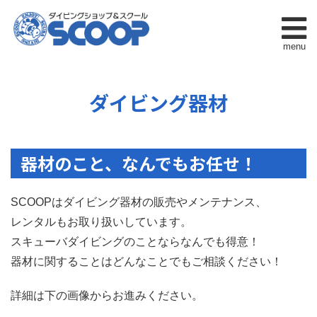
menu
ダイビング器材
器材のこと、なんでもお任せ！
SCOOPはダイビング器材の販売やメンテナンス、
レンタルもお取り扱いしています。
スキューバダイビングのことならなんでも得意！
器材に関することはどんなことでもご相談ください！
詳細は下の画像からお進みください。