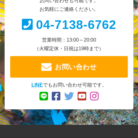
お問い合わせも可能です。
お気軽にご連絡ください。
04-7138-6762
営業時間：13:00～20:00
（火曜定休・日祝は19時まで）
お問い合わせ
LINE
でもお問い合わせ可能です。