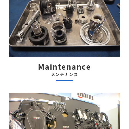
Maintenance
メンテナンス