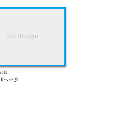
23日
川へ☆彡