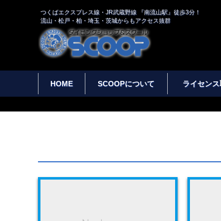
つくばエクスプレス線・JR武蔵野線 『南流山駅』徒歩3分！
流山・松戸・柏・埼玉・茨城からもアクセス抜群
HOME
SCOOPについて
ライセンス