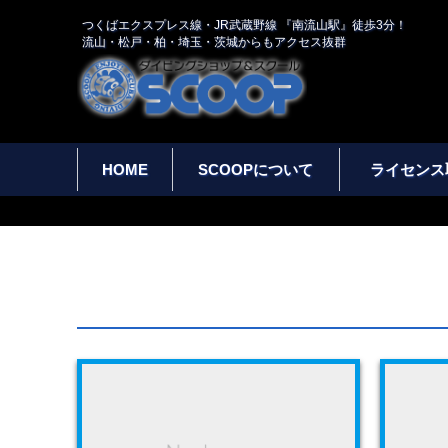
つくばエクスプレス線・JR武蔵野線 『南流山駅』徒歩3分！
流山・松戸・柏・埼玉・茨城からもアクセス抜群
HOME
SCOOPについて
ライセンス