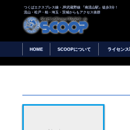
つくばエクスプレス線・JR武蔵野線 『南流山駅』徒歩3分！
流山・松戸・柏・埼玉・茨城からもアクセス抜群
HOME
SCOOPについて
ライセンス