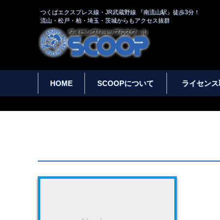
つくばエクスプレス線・JR武蔵野線 『南流山駅』徒歩3分！
流山・松戸・柏・埼玉・茨城からもアクセス抜群
HOME
SCOOPについて
ライセンス