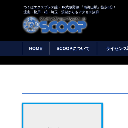
つくばエクスプレス線・JR武蔵野線 『南流山駅』徒歩3分！
流山・松戸・柏・埼玉・茨城からもアクセス抜群
HOME
SCOOPについて
ライセンス