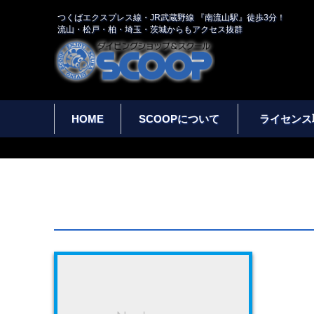
つくばエクスプレス線・JR武蔵野線 『南流山駅』徒歩3分！
流山・松戸・柏・埼玉・茨城からもアクセス抜群
HOME
SCOOPについて
ライセンス