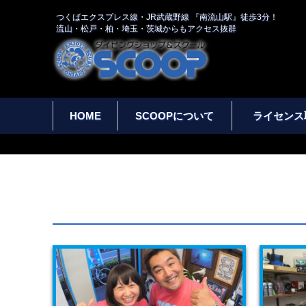
つくばエクスプレス線・JR武蔵野線 『南流山駅』徒歩3分！
流山・松戸・柏・埼玉・茨城からもアクセス抜群
HOME
SCOOPについて
ライセンス