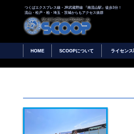
つくばエクスプレス線・JR武蔵野線 『南流山駅』徒歩3分！
流山・松戸・柏・埼玉・茨城からもアクセス抜群
HOME
SCOOPについて
ライセンス