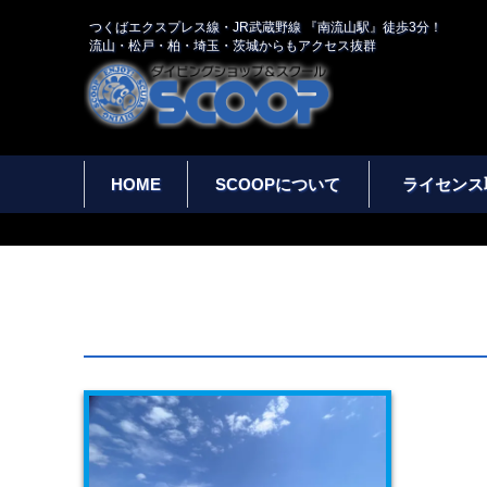
つくばエクスプレス線・JR武蔵野線 『南流山駅』徒歩3分！
流山・松戸・柏・埼玉・茨城からもアクセス抜群
HOME
SCOOPについて
ライセンス