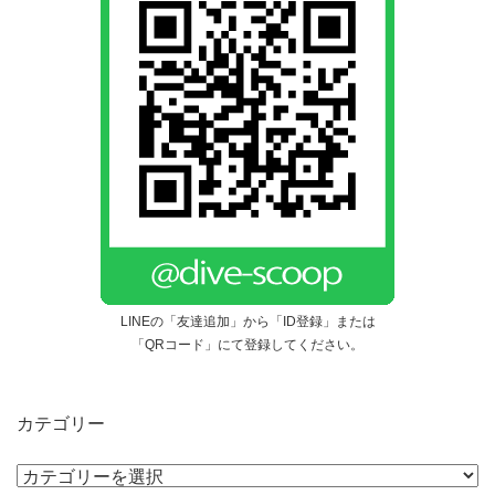
LINEの「友達追加」から「ID登録」または
「QRコード」にて登録してください。
カテゴリー