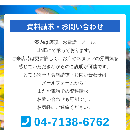
6月
4月
9月
2月
7月
5月
3月
8月
1月
6月
4月
2月
7月
5月
資料請求・お問い合わせ
3月
1月
6月
4月
2月
5月
3月
1月
ご案内は店頭、お電話、メール、
4月
2月
LINEにて承っております。
1月
ご来店時は更に詳しく、お店やスタッフの雰囲気を
感じていただきながらのご説明が可能です。
とても簡単！資料請求・お問い合わせは
メールフォームから！
またお電話での資料請求・
お問い合わせも可能です。
お気軽にご連絡ください。
04-7138-6762