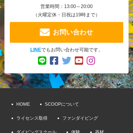
営業時間：13:00～20:00
（火曜定休・日祝は19時まで）
お問い合わせ
LINE
でもお問い合わせ可能です。
HOME
SCOOPについて
ライセンス取得
ファンダイビング
ダイビングスクール
体験
器材