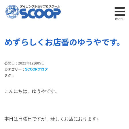
menu
めずらしくお店番のゆうやです。
公開日：2021年12月05日
カテゴリー：
SCOOPブログ
タグ：
こんにちは、ゆうやです。
本日は日曜日ですが、珍しくお店におります♪