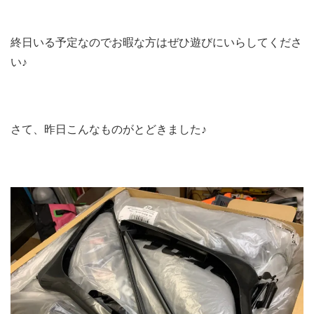
終日いる予定なのでお暇な方はぜひ遊びにいらしてくださ
い♪
さて、昨日こんなものがとどきました♪