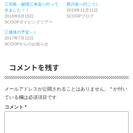
三宅島・秘境三本岳へ行って
西川名へ行こう♪
きました！！
2019年11月11日
2018年8月15日
SCOOPブログ
SCOOPダイビングツアー
三連休の予定～♪
2017年7月12日
SCOOPからのお知らせ
コメントを残す
メールアドレスが公開されることはありません。
*
が付い
ている欄は必須項目です
コメント
*