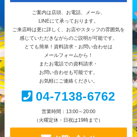
4月
2月
5月
3月
1月
ご案内は店頭、お電話、メール、
4月
2月
LINEにて承っております。
1月
ご来店時は更に詳しく、お店やスタッフの雰囲気を
感じていただきながらのご説明が可能です。
とても簡単！資料請求・お問い合わせは
メールフォームから！
またお電話での資料請求・
お問い合わせも可能です。
お気軽にご連絡ください。
04-7138-6762
営業時間：13:00～20:00
（火曜定休・日祝は19時まで）