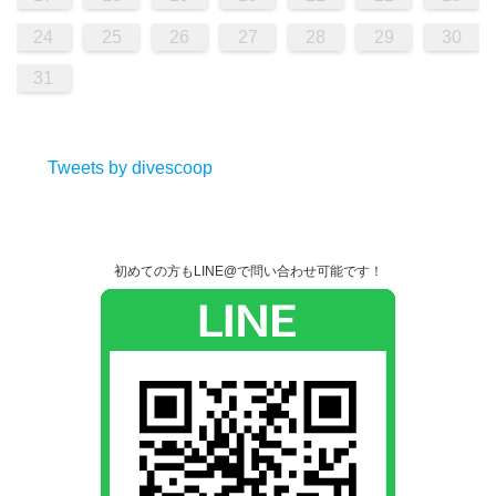
24
25
26
27
28
29
30
31
Tweets by divescoop
初めての方もLINE@で問い合わせ可能です！