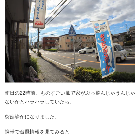
昨日の22時前、ものすごい風で家がぶっ飛んじゃうんじゃ
ないかとハラハラしていたら、
突然静かになりました。
携帯で台風情報を見てみると