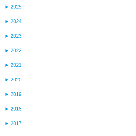
8月
►
2025
7月
11月
6月
►
2024
10月
5月
12月
9月
4月
►
2023
11月
8月
3月
12月
10月
7月
►
2022
2月
11月
9月
6月
12月
1月
10月
8月
►
2021
5月
11月
9月
7月
12月
4月
10月
8月
►
2020
6月
11月
3月
9月
7月
12月
5月
10月
2月
8月
►
2019
6月
11月
4月
9月
1月
7月
12月
5月
10月
3月
8月
►
2018
6月
11月
4月
9月
2月
7月
12月
5月
10月
3月
8月
►
1月
2017
6月
11月
4月
9月
2月
7月
12月
5月
10月
3月