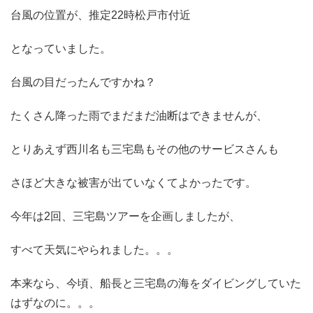
台風の位置が、推定22時松戸市付近
となっていました。
台風の目だったんですかね？
たくさん降った雨でまだまだ油断はできませんが、
とりあえず西川名も三宅島もその他のサービスさんも
さほど大きな被害が出ていなくてよかったです。
今年は2回、三宅島ツアーを企画しましたが、
すべて天気にやられました。。。
本来なら、今頃、船長と三宅島の海をダイビングしていた
はずなのに。。。