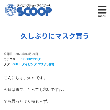
menu
久しぶりにマスク買う
公開日：2020年03月29日
カテゴリー：
SCOOPブログ
タグ：
GULL
,
ダイビング
,
マスク
,
器材
こんにちは、yukoです。
今日は雪で、とっても寒いですね。
でも思ったより積もらず。