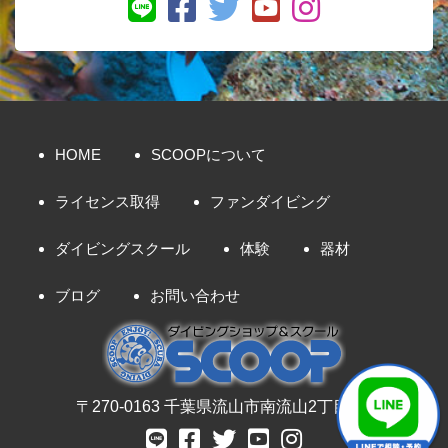
HOME
SCOOPについて
ライセンス取得
ファンダイビング
ダイビングスクール
体験
器材
ブログ
お問い合わせ
〒270-0163 千葉県流山市南流山2丁目8-7