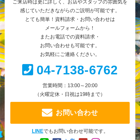
ご来店時は更に詳しく、お店やスタッフの雰囲気を
感じていただきながらのご説明が可能です。
とても簡単！資料請求・お問い合わせは
メールフォームから！
またお電話での資料請求・
お問い合わせも可能です。
お気軽にご連絡ください。
04-7138-6762
営業時間：13:00～20:00
（火曜定休・日祝は19時まで）
お問い合わせ
LINE
でもお問い合わせ可能です。