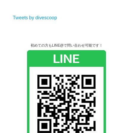
Tweets by divescoop
初めての方もLINE@で問い合わせ可能です！