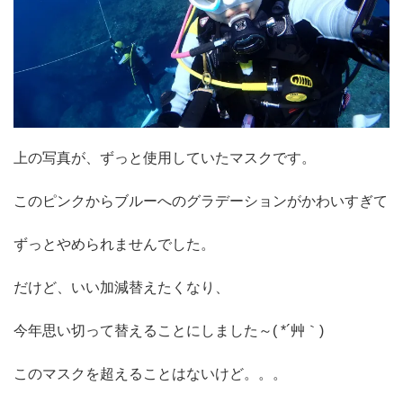
上の写真が、ずっと使用していたマスクです。
このピンクからブルーへのグラデーションがかわいすぎて
ずっとやめられませんでした。
だけど、いい加減替えたくなり、
今年思い切って替えることにしました～( *´艸｀)
このマスクを超えることはないけど。。。