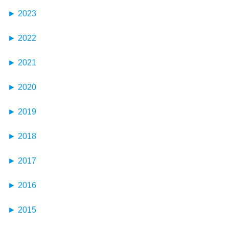
12月
9月
4月
►
2023
11月
8月
3月
12月
10月
7月
►
2022
2月
11月
9月
6月
12月
1月
10月
8月
►
2021
5月
11月
9月
7月
12月
4月
10月
8月
►
2020
6月
11月
3月
9月
7月
12月
5月
10月
2月
8月
►
2019
6月
11月
4月
9月
1月
7月
12月
5月
10月
3月
8月
►
2018
6月
11月
4月
9月
2月
7月
12月
5月
10月
3月
8月
►
1月
2017
6月
11月
4月
9月
2月
7月
12月
5月
10月
3月
8月
►
1月
2016
6月
11月
4月
9月
2月
7月
12月
5月
10月
3月
8月
►
1月
2015
6月
11月
4月
9月
2月
7月
12月
5月
10月