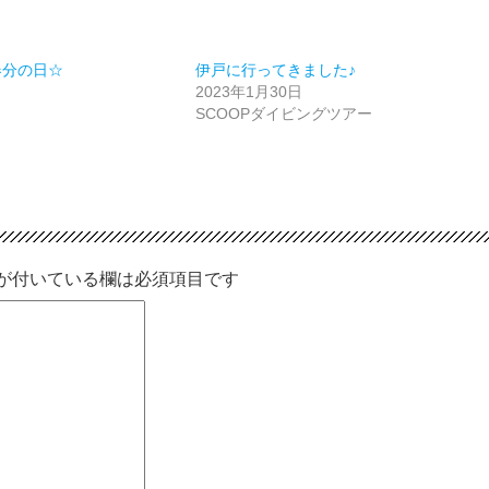
春分の日☆
伊戸に行ってきました♪
日
2023年1月30日
SCOOPダイビングツアー
が付いている欄は必須項目です