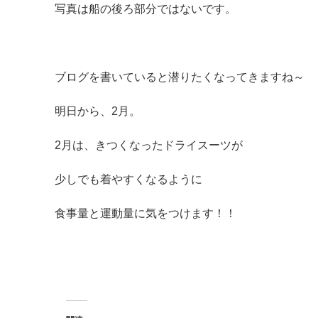
写真は船の後ろ部分ではないです。
ブログを書いていると潜りたくなってきますね～
明日から、2月。
2月は、きつくなったドライスーツが
少しでも着やすくなるように
食事量と運動量に気をつけます！！