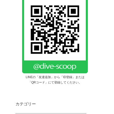
LINEの「友達追加」から「ID登録」または
「QRコード」にて登録してください。
カテゴリー