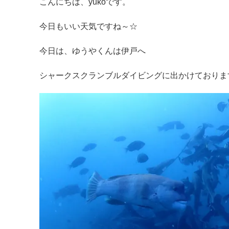
こんにちは、yukoです。
今日もいい天気ですね～☆
今日は、ゆうやくんは伊戸へ
シャークスクランブルダイビングに出かけております(*