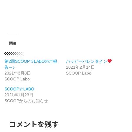
関連
第2回SCOOP☆LABOのご報
ハッピーバレンタイン
告～♪
2021年2月14日
2021年3月8日
SCOOP Labo
SCOOP Labo
SCOOP☆LABO
2021年1月23日
SCOOPからのお知らせ
コメントを残す