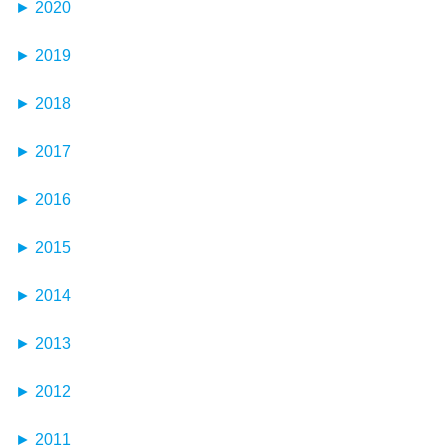
8月
►
2020
6月
11月
3月
9月
7月
12月
5月
10月
2月
8月
►
2019
6月
11月
4月
9月
1月
7月
12月
5月
10月
3月
8月
►
2018
6月
11月
4月
9月
2月
7月
12月
5月
10月
3月
8月
►
1月
2017
6月
11月
4月
9月
2月
7月
12月
5月
10月
3月
8月
►
1月
2016
6月
11月
4月
9月
2月
7月
12月
5月
10月
3月
8月
►
1月
2015
6月
11月
4月
9月
2月
7月
12月
5月
10月
3月
8月
►
1月
2014
6月
11月
4月
9月
2月
7月
12月
5月
10月
3月
8月
►
1月
2013
6月
11月
4月
9月
2月
7月
12月
5月
10月
3月
8月
►
1月
2012
6月
11月
4月
9月
2月
7月
12月
5月
10月
3月
8月
►
1月
2011
6月
11月