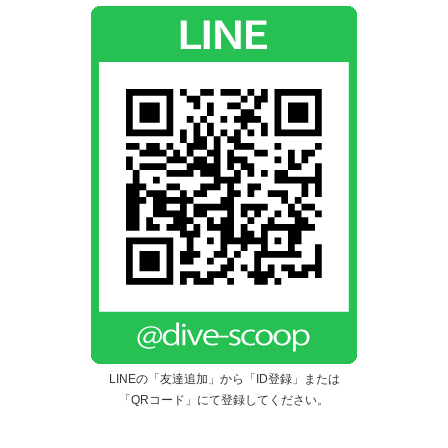
LINEの「友達追加」から「ID登録」または
「QRコード」にて登録してください。