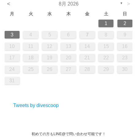
<
>
8月 2026
▼
月
火
水
木
金
土
日
1
2
3
4
5
6
7
8
9
10
11
12
13
14
15
16
17
18
19
20
21
22
23
24
25
26
27
28
29
30
31
Tweets by divescoop
初めての方もLINE@で問い合わせ可能です！