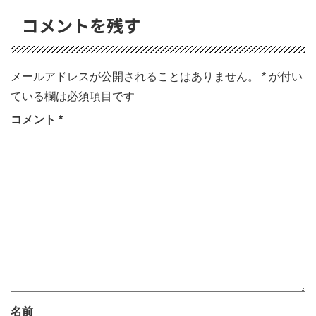
コメントを残す
メールアドレスが公開されることはありません。
*
が付い
ている欄は必須項目です
コメント
*
名前