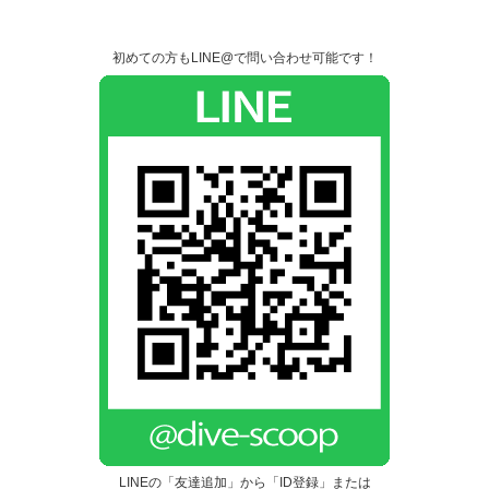
初めての方もLINE@で問い合わせ可能です！
LINEの「友達追加」から「ID登録」または