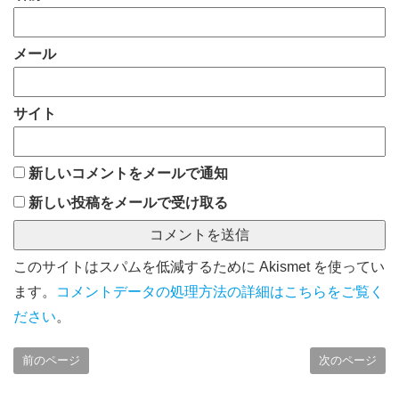
メール
サイト
新しいコメントをメールで通知
新しい投稿をメールで受け取る
このサイトはスパムを低減するために Akismet を使ってい
ます。
コメントデータの処理方法の詳細はこちらをご覧く
ださい
。
前のページ
次のページ