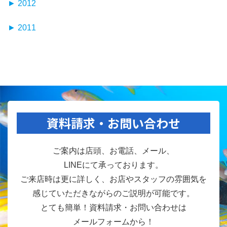
8月
►
1月
2012
6月
11月
4月
9月
2月
7月
12月
5月
10月
3月
8月
►
1月
2011
6月
11月
4月
9月
2月
7月
12月
5月
10月
3月
8月
1月
6月
11月
4月
9月
2月
7月
5月
10月
3月
8月
1月
6月
4月
9月
2月
7月
5月
3月
8月
1月
6月
4月
2月
7月
5月
資料請求・お問い合わせ
3月
1月
6月
4月
2月
5月
3月
1月
ご案内は店頭、お電話、メール、
4月
2月
LINEにて承っております。
1月
ご来店時は更に詳しく、お店やスタッフの雰囲気を
感じていただきながらのご説明が可能です。
とても簡単！資料請求・お問い合わせは
メールフォームから！