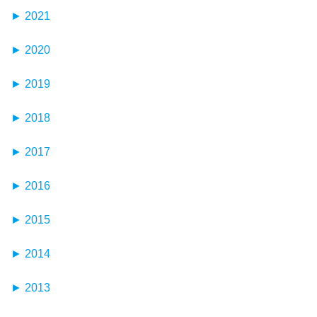
12月
1月
10月
8月
►
2021
5月
11月
9月
7月
12月
4月
10月
8月
►
2020
6月
11月
3月
9月
7月
12月
5月
10月
2月
8月
►
2019
6月
11月
4月
9月
1月
7月
12月
5月
10月
3月
8月
►
2018
6月
11月
4月
9月
2月
7月
12月
5月
10月
3月
8月
►
1月
2017
6月
11月
4月
9月
2月
7月
12月
5月
10月
3月
8月
►
1月
2016
6月
11月
4月
9月
2月
7月
12月
5月
10月
3月
8月
►
1月
2015
6月
11月
4月
9月
2月
7月
12月
5月
10月
3月
8月
►
1月
2014
6月
11月
4月
9月
2月
7月
12月
5月
10月
3月
8月
►
1月
2013
6月
11月
4月
9月
2月
7月
12月
5月
10月
3月