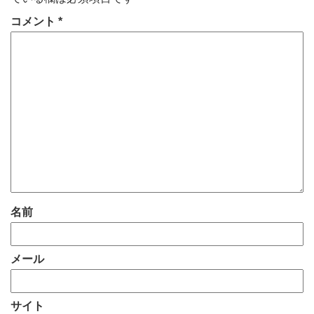
コメント
*
名前
メール
サイト