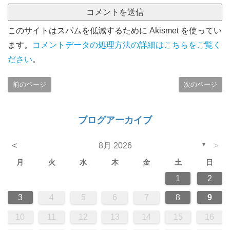
このサイトはスパムを低減するために Akismet を使ってい
ます。
コメントデータの処理方法の詳細はこちらをご覧く
ださい
。
前のページ
次のページ
ブログアーカイブ
<
>
8月 2026
▼
月
火
水
木
金
土
日
1
2
3
4
5
6
7
8
9
10
11
12
13
14
15
16