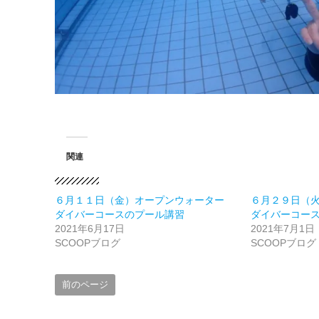
関連
６月１１日（金）オープンウォーター
６月２９日（
ダイバーコースのプール講習
ダイバーコー
2021年6月17日
2021年7月1日
SCOOPブログ
SCOOPブログ
前のページ