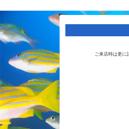
ご来店時は更に