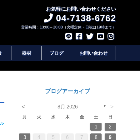
お気軽にお問い合わせください
04-7138-6762
営業時間：13:00～20:00（火曜定休・日祝は19時まで）
験
器材
ブログ
お問い合わせ
ブログアーカイブ
<
>
8月 2026
▼
月
火
水
木
金
土
日
ル
4
6
2
4
3
1
4
6
2
5
3
5
1
1
4
2
5
3
6
1
4
6
2
3
6
2
4
2
5
1
3
6
1
4
4
3
5
1
3
6
2
4
2
5
5
1
4
6
2
4
3
5
1
3
6
6
2
5
3
5
1
4
6
2
4
1
4
2
5
3
6
1
4
6
2
2
5
1
3
6
1
4
2
5
3
3
6
2
4
2
5
1
3
6
1
4
4
3
5
1
3
6
2
4
2
5
6
2
5
3
5
1
4
6
2
4
3
6
1
4
6
2
5
3
5
1
1
4
2
5
3
6
1
4
6
2
2
5
1
3
6
1
4
2
5
3
4
3
5
1
3
6
2
4
2
5
7
3
5
1
1
4
2
5
7
3
6
1
4
6
2
2
5
1
3
6
1
4
7
2
5
7
3
4
7
3
5
1
3
6
2
4
7
2
5
5
1
4
6
2
4
7
3
5
1
3
6
6
2
5
7
3
5
1
4
6
2
4
7
7
3
6
1
4
6
2
5
7
3
5
1
2
5
1
3
6
1
4
7
2
5
7
3
3
6
2
4
7
2
5
1
3
6
1
4
4
7
3
5
1
3
6
2
4
7
2
5
5
1
4
6
2
4
7
3
5
1
3
6
7
3
6
1
4
6
2
5
7
3
5
1
1
4
7
2
5
7
3
6
1
4
6
2
2
5
1
3
6
1
4
7
2
5
7
3
3
6
2
4
7
2
5
1
3
6
1
4
5
1
4
6
2
4
7
3
5
1
3
1
2
3
0
3
2
0
2
2
0
3
3
0
3
2
0
3
0
2
0
3
2
2
3
0
2
0
3
3
2
0
2
3
2
0
3
3
2
0
3
2
0
0
3
2
0
3
0
2
0
3
2
3
2
0
2
3
0
3
3
2
0
2
2
0
3
3
2
0
3
2
0
0
2
0
3
1
1
1
1
1
1
1
1
1
1
1
1
1
1
1
1
1
1
1
1
1
1
1
1
1
1
1
1
9
7
7
8
9
7
8
8
7
9
7
8
9
9
7
9
8
8
7
8
9
7
9
8
9
7
8
9
7
8
9
7
8
7
9
7
8
9
9
8
8
7
9
7
9
7
9
8
8
7
8
9
7
9
9
7
8
9
7
7
8
9
7
8
8
7
9
7
8
9
9
8
8
7
9
7
7
8
9
7
9
12
14
10
12
12
14
10
13
13
12
10
13
14
12
14
10
14
10
12
10
13
14
12
12
13
14
10
12
10
13
13
12
14
10
12
13
14
14
10
13
13
12
14
10
12
12
10
13
14
12
14
10
10
13
14
12
10
13
14
10
12
10
13
14
12
12
13
14
10
12
10
13
14
10
13
13
12
14
10
12
14
12
14
10
13
13
12
10
13
14
12
14
10
10
13
14
12
10
13
12
13
14
10
12
10
11
11
11
11
11
11
11
11
11
11
11
11
11
11
11
11
11
11
11
11
11
11
11
11
11
8
8
9
8
9
9
8
8
9
8
9
9
8
9
8
9
8
9
8
9
8
9
8
8
9
9
9
8
8
8
9
9
8
9
8
8
9
8
8
9
8
9
9
8
8
9
9
9
8
8
8
9
8
3
4
5
6
7
8
9