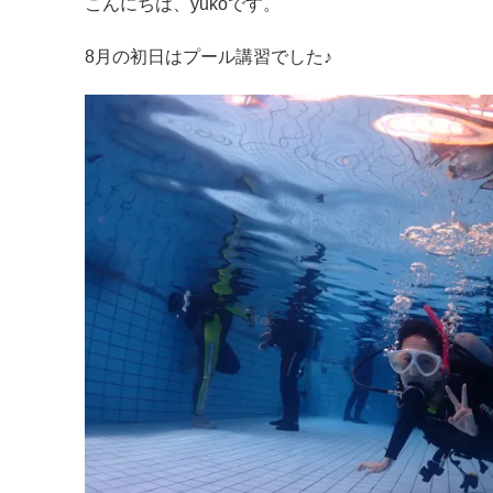
こんにちは、yukoです。
8月の初日はプール講習でした♪