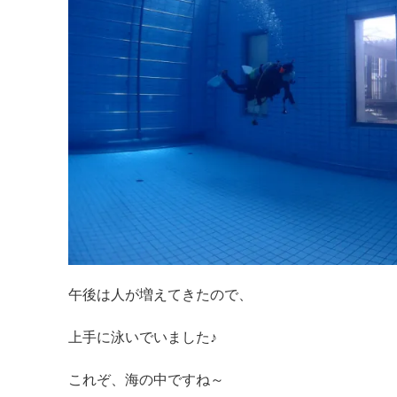
午後は人が増えてきたので、
上手に泳いでいました♪
これぞ、海の中ですね～