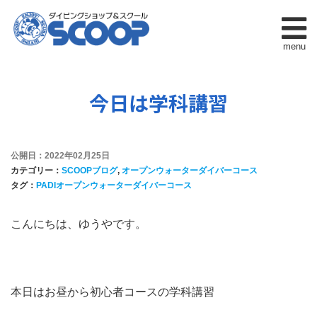
menu
今日は学科講習
公開日：2022年02月25日
カテゴリー：
SCOOPブログ
,
オープンウォーターダイバーコース
タグ：
PADIオープンウォーターダイバーコース
こんにちは、ゆうやです。
本日はお昼から初心者コースの学科講習