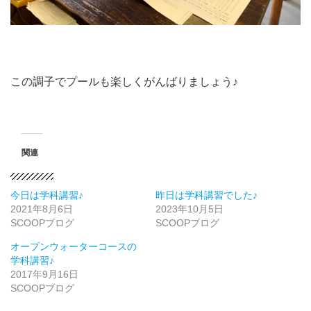
この調子でプールも楽しくがんばりましょう♪
関連
今日は学科講習♪
昨日は学科講習でした♪
2021年8月6日
2023年10月5日
SCOOPブログ
SCOOPブログ
オープンウォーターコースの
学科講習♪
2017年9月16日
SCOOPブログ