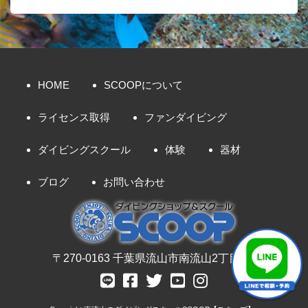
HOME
SCOOPについて
ライセンス取得
ファンダイビング
ダイビングスクール
体験
器材
ブログ
お問い合わせ
〒270-0163 千葉県流山市南流山2丁目8-7