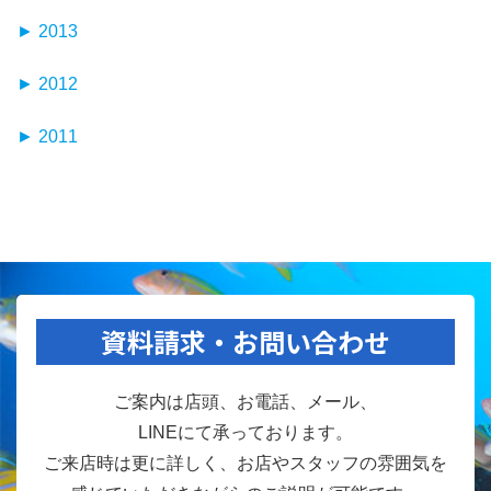
2月
7月
12月
5月
10月
3月
8月
►
1月
2013
6月
11月
4月
9月
2月
7月
12月
5月
10月
3月
8月
►
1月
2012
6月
11月
4月
9月
2月
7月
12月
5月
10月
3月
8月
►
1月
2011
6月
11月
4月
9月
2月
7月
12月
5月
10月
3月
8月
1月
6月
11月
4月
9月
2月
7月
5月
10月
3月
8月
1月
6月
4月
9月
2月
7月
5月
3月
8月
1月
6月
4月
2月
7月
5月
資料請求・お問い合わせ
3月
1月
6月
4月
2月
5月
3月
1月
ご案内は店頭、お電話、メール、
4月
2月
LINEにて承っております。
1月
ご来店時は更に詳しく、お店やスタッフの雰囲気を