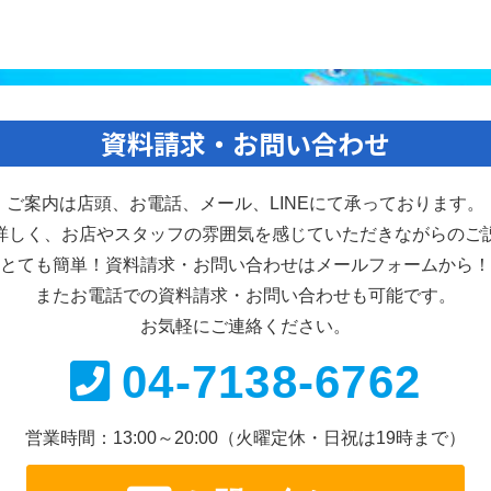
資料請求・お問い合わせ
ご案内は店頭、お電話、メール、
LINEにて承っております。
詳しく、お店やスタッフの雰囲気を感じていただきながらのご
とても簡単！資料請求・お問い合わせは
メールフォームから！
またお電話での資料請求・
お問い合わせも可能です。
お気軽にご連絡ください。
04-7138-6762
営業時間：13:00～20:00
（火曜定休・日祝は19時まで）