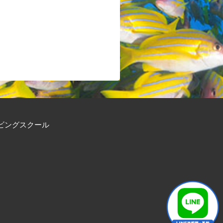
ビングスクール