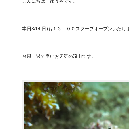
こんにちは、ゆうやです。
本日8/14(日)も１３：００スクープオープンいたし
台風一過で良いお天気の流山です。