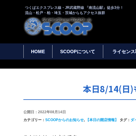
つくばエクスプレス線・JR武蔵野線 『南流山駅』徒歩3分！
流山・松戸・柏・埼玉・茨城からもアクセス抜群
HOME
SCOOPについて
ライセンス
本日8/14(
公開日：2022年08月14日
カテゴリー：
SCOOPからのお知らせ
,
【本日の開店情報】
タグ：
ダ