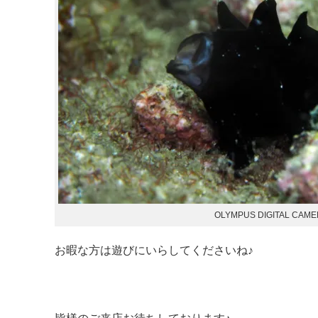
OLYMPUS DIGITAL CAME
お暇な方は遊びにいらしてくださいね♪