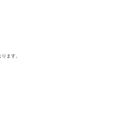
なります。