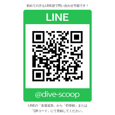
初めての方もLINE@で問い合わせ可能です！
LINEの「友達追加」から「ID登録」または
「QRコード」にて登録してください。