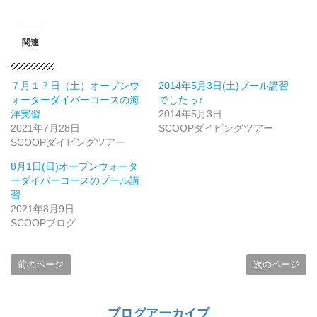
関連
７月１７日（土）オープンウ
2014年5月3日(土)プール講習
ォーターダイバーコースの海
でしたっ♪
洋実習
2014年5月3日
2021年7月28日
SCOOPダイビングツアー
SCOOPダイビングツアー
8月1日(日)オープンウォータ
ーダイバーコースのプール講
習
2021年8月9日
SCOOPブログ
前のページ
次のページ
ブログアーカイブ