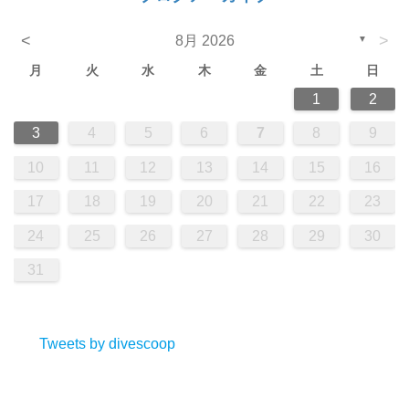
<
>
8月 2026
▼
月
火
水
木
金
土
日
1
2
3
4
5
6
7
8
9
10
11
12
13
14
15
16
17
18
19
20
21
22
23
24
25
26
27
28
29
30
31
Tweets by divescoop