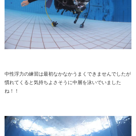
中性浮力の練習は最初なかなかうまくできませんでしたが
慣れてくると気持ちよさそうに中層を泳いでいました
ね！！