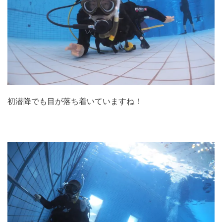
初潜降でも目が落ち着いていますね！