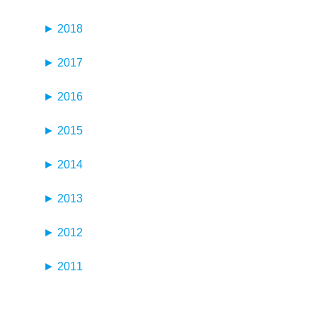
11月
4月
9月
1月
7月
12月
5月
10月
3月
8月
►
2018
6月
11月
4月
9月
2月
7月
12月
5月
10月
3月
8月
►
1月
2017
6月
11月
4月
9月
2月
7月
12月
5月
10月
3月
8月
►
1月
2016
6月
11月
4月
9月
2月
7月
12月
5月
10月
3月
8月
►
1月
2015
6月
11月
4月
9月
2月
7月
12月
5月
10月
3月
8月
►
1月
2014
6月
11月
4月
9月
2月
7月
12月
5月
10月
3月
8月
►
1月
2013
6月
11月
4月
9月
2月
7月
12月
5月
10月
3月
8月
►
1月
2012
6月
11月
4月
9月
2月
7月
12月
5月
10月
3月
8月
►
1月
2011
6月
11月
4月
9月
2月
7月
12月
5月
10月
3月
8月
1月
6月
11月
4月
9月
2月