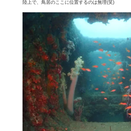
陸上で、鳥居のここに位置するのは無理(笑)