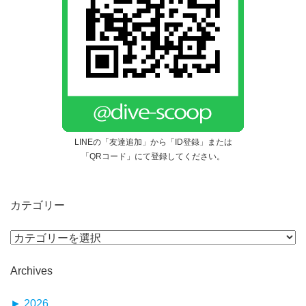
LINEの「友達追加」から「ID登録」または
「QRコード」にて登録してください。
カテゴリー
Archives
►
2026