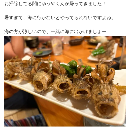
お掃除してる間にゆうやくんが帰ってきました！
暑すぎて、海に行かないとやってられないですよね。
海の方が涼しいので、一緒に海に出かけましょー