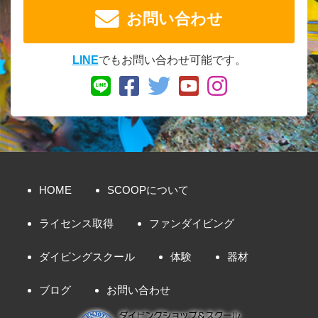
お問い合わせ
LINE
でもお問い合わせ可能です。
HOME
SCOOPについて
ライセンス取得
ファンダイビング
ダイビングスクール
体験
器材
ブログ
お問い合わせ