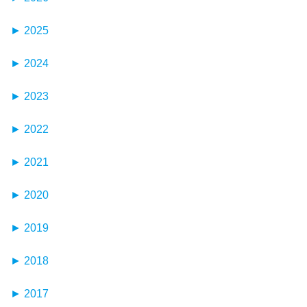
8月
►
2025
7月
11月
6月
►
2024
10月
5月
12月
9月
4月
►
2023
11月
8月
3月
12月
10月
7月
►
2022
2月
11月
9月
6月
12月
1月
10月
8月
►
2021
5月
11月
9月
7月
12月
4月
10月
8月
►
2020
6月
11月
3月
9月
7月
12月
5月
10月
2月
8月
►
2019
6月
11月
4月
9月
1月
7月
12月
5月
10月
3月
8月
►
2018
6月
11月
4月
9月
2月
7月
12月
5月
10月
3月
8月
►
1月
2017
6月
11月
4月
9月