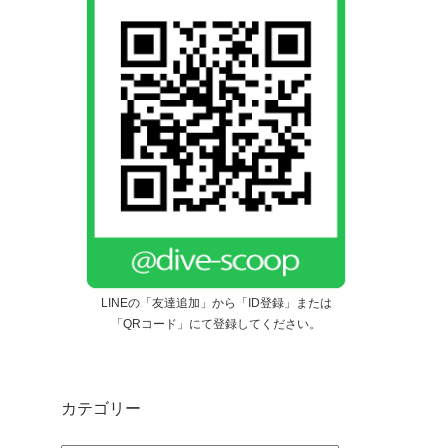
LINEの「友達追加」から「ID登録」または
「QRコード」にて登録してください。
カテゴリー