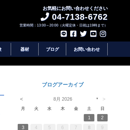
お気軽にお問い合わせください
04-7138-6762
営業時間：13:00～20:00（火曜定休・日祝は19時まで）
験
器材
ブログ
お問い合わせ
ブログアーカイブ
<
>
8月 2026
▼
月
火
水
木
金
土
日
4
6
2
4
3
1
4
6
2
5
3
5
1
1
4
2
5
3
6
1
4
6
2
3
6
2
4
2
5
1
3
6
1
4
4
3
5
1
3
6
2
4
2
5
5
1
4
6
2
4
3
5
1
3
6
6
2
5
3
5
1
4
6
2
4
1
4
2
5
3
6
1
4
6
2
2
5
1
3
6
1
4
2
5
3
3
6
2
4
2
5
1
3
6
1
4
4
3
5
1
3
6
2
4
2
5
6
2
5
3
5
1
4
6
2
4
3
6
1
4
6
2
5
3
5
1
1
4
2
5
3
6
1
4
6
2
2
5
1
3
6
1
4
2
5
3
4
3
5
1
3
6
2
4
2
5
7
3
5
1
1
4
2
5
7
3
6
1
4
6
2
2
5
1
3
6
1
4
7
2
5
7
3
4
7
3
5
1
3
6
2
4
7
2
5
5
1
4
6
2
4
7
3
5
1
3
6
6
2
5
7
3
5
1
4
6
2
4
7
7
3
6
1
4
6
2
5
7
3
5
1
2
5
1
3
6
1
4
7
2
5
7
3
3
6
2
4
7
2
5
1
3
6
1
4
4
7
3
5
1
3
6
2
4
7
2
5
5
1
4
6
2
4
7
3
5
1
3
6
7
3
6
1
4
6
2
5
7
3
5
1
1
4
7
2
5
7
3
6
1
4
6
2
2
5
1
3
6
1
4
7
2
5
7
3
3
6
2
4
7
2
5
1
3
6
1
4
5
1
4
6
2
4
7
3
5
1
3
1
2
3
0
3
2
0
2
2
0
3
3
0
3
2
0
3
0
2
0
3
2
2
3
0
2
0
3
3
2
0
2
3
2
0
3
3
2
0
3
2
0
0
3
2
0
3
0
2
0
3
2
3
2
0
2
3
0
3
3
2
0
2
2
0
3
3
2
0
3
2
0
0
2
0
3
1
1
1
1
1
1
1
1
1
1
1
1
1
1
1
1
1
1
1
1
1
1
1
1
1
1
1
1
9
7
7
8
9
7
8
8
7
9
7
8
9
9
7
9
8
8
7
8
9
7
9
8
9
7
8
9
7
8
9
7
8
7
9
7
8
9
9
8
8
7
9
7
9
7
9
8
8
7
8
9
7
9
9
7
8
9
7
7
8
9
7
8
8
7
9
7
8
9
9
8
8
7
9
7
7
8
9
7
9
12
14
10
12
12
14
10
13
13
12
10
13
14
12
14
10
14
10
12
10
13
14
12
12
13
14
10
12
10
13
13
12
14
10
12
13
14
14
10
13
13
12
14
10
12
12
10
13
14
12
14
10
10
13
14
12
10
13
14
10
12
10
13
14
12
12
13
14
10
12
10
13
14
10
13
13
12
14
10
12
14
12
14
10
13
13
12
10
13
14
12
14
10
10
13
14
12
10
13
12
13
14
10
12
10
11
11
11
11
11
11
11
11
11
11
11
11
11
11
11
11
11
11
11
11
11
11
11
11
11
8
8
9
8
9
9
8
8
9
8
9
9
8
9
8
9
8
9
8
9
8
9
8
8
9
9
9
8
8
8
9
9
8
9
8
8
9
8
8
9
8
9
9
8
8
9
9
9
8
8
8
9
8
3
4
5
6
7
8
9