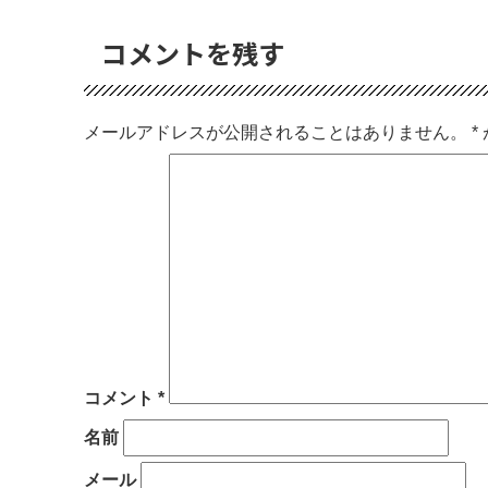
コメントを残す
メールアドレスが公開されることはありません。
*
コメント
*
名前
メール