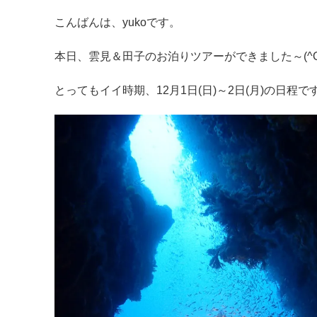
こんばんは、yukoです。
本日、雲見＆田子のお泊りツアーができました～(^O
とってもイイ時期、
12月1日(日)～2日(月)
の日程で