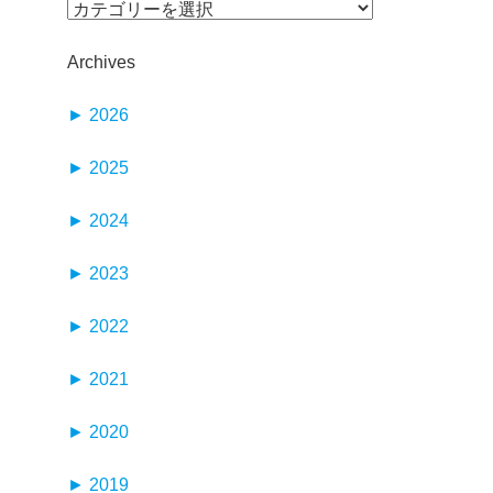
Archives
►
2026
8月
►
2025
7月
11月
6月
►
2024
10月
5月
12月
9月
4月
►
2023
11月
8月
3月
12月
10月
7月
►
2022
2月
11月
9月
6月
12月
1月
10月
8月
►
2021
5月
11月
9月
7月
12月
4月
10月
8月
►
2020
6月
11月
3月
9月
7月
12月
5月
10月
2月
8月
►
2019
6月