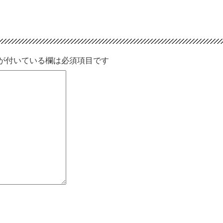
が付いている欄は必須項目です