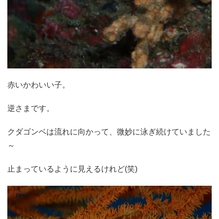
赤いかわいい子。
逆さまです。
クダゴンベは流れに向かって、微妙に泳ぎ続けていました
～
止まっているように見えるけれど(笑)