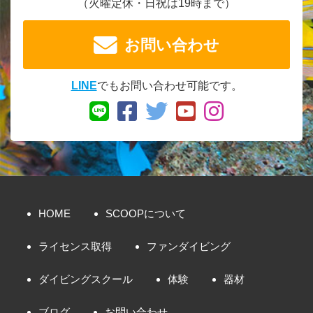
（火曜定休・日祝は19時まで）
お問い合わせ
LINE
でもお問い合わせ可能です。
HOME
SCOOPについて
ライセンス取得
ファンダイビング
ダイビングスクール
体験
器材
ブログ
お問い合わせ