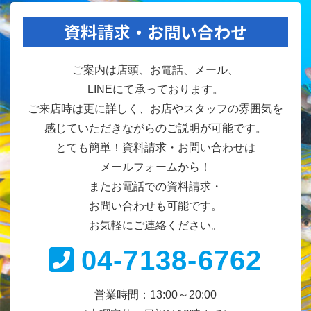
1月
6月
4月
2月
7月
5月
資料請求・お問い合わせ
3月
1月
6月
4月
2月
5月
3月
1月
ご案内は店頭、お電話、メール、
4月
2月
LINEにて承っております。
1月
ご来店時は更に詳しく、お店やスタッフの雰囲気を
感じていただきながらのご説明が可能です。
とても簡単！資料請求・お問い合わせは
メールフォームから！
またお電話での資料請求・
お問い合わせも可能です。
お気軽にご連絡ください。
04-7138-6762
営業時間：13:00～20:00