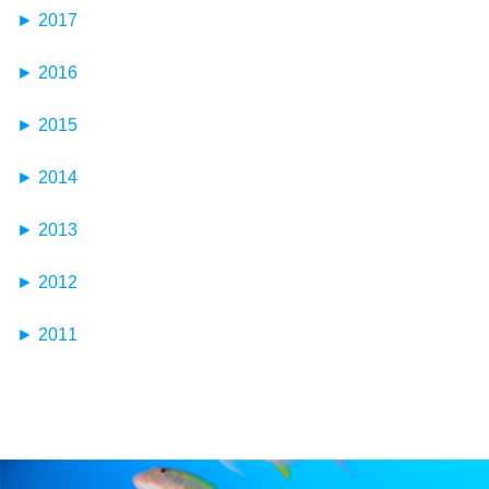
5月
10月
3月
8月
►
1月
2017
6月
11月
4月
9月
2月
7月
12月
5月
10月
3月
8月
►
1月
2016
6月
11月
4月
9月
2月
7月
12月
5月
10月
3月
8月
►
1月
2015
6月
11月
4月
9月
2月
7月
12月
5月
10月
3月
8月
►
1月
2014
6月
11月
4月
9月
2月
7月
12月
5月
10月
3月
8月
►
1月
2013
6月
11月
4月
9月
2月
7月
12月
5月
10月
3月
8月
►
1月
2012
6月
11月
4月
9月
2月
7月
12月
5月
10月
3月
8月
►
1月
2011
6月
11月
4月
9月
2月
7月
12月
5月
10月
3月
8月
1月
6月
11月
4月
9月
2月
7月
5月
10月
3月
8月
1月
6月
4月
9月
2月
7月
5月
3月
8月