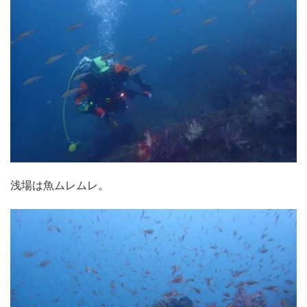
浅場は魚ムレムレ。