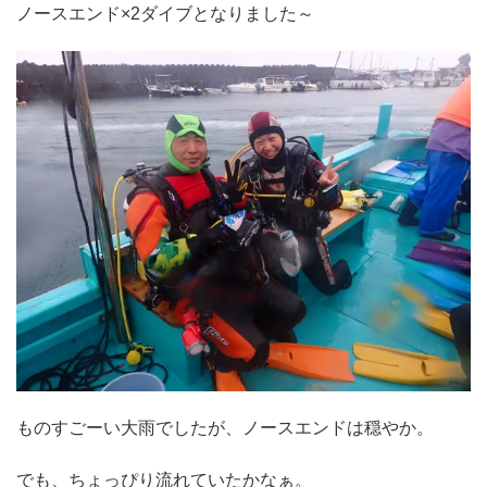
ノースエンド×2ダイブとなりました～
ものすごーい大雨でしたが、ノースエンドは穏やか。
でも、ちょっぴり流れていたかなぁ。