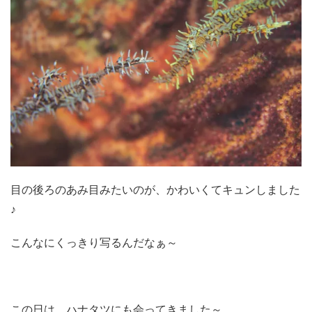
目の後ろのあみ目みたいのが、かわいくてキュンしました
♪
こんなにくっきり写るんだなぁ～
この日は、ハナタツにも会ってきました～