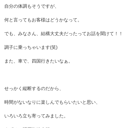
自分の体調もそうですが、
何と言ってもお客様はどうかなって。
でも、みなさん、結構大丈夫だったってお話を聞けて！！
調子に乗っちゃいます(笑)
また、車で、四国行きたいなぁ。
せっかく縦断するのだから、
時間がないなりに楽しんでもらいたいと思い、
いろいろ立ち寄ってみました。