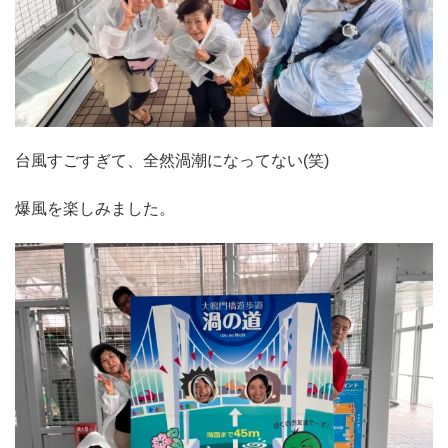
台風すごすぎて、全然渦潮になってない(笑)
爆風を楽しみました。