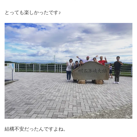
とっても楽しかったです♪
結構不安だったんですよね。