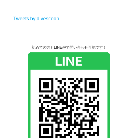
Tweets by divescoop
初めての方もLINE@で問い合わせ可能です！