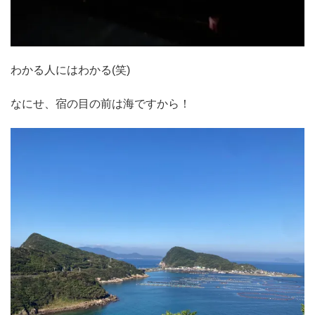
わかる人にはわかる(笑)
なにせ、宿の目の前は海ですから！