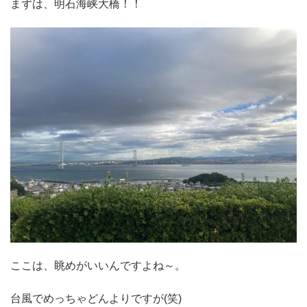
まずは、明石海峡大橋！！
ここは、眺めがいいんですよね～。
台風でめっちゃどんよりですが(笑)