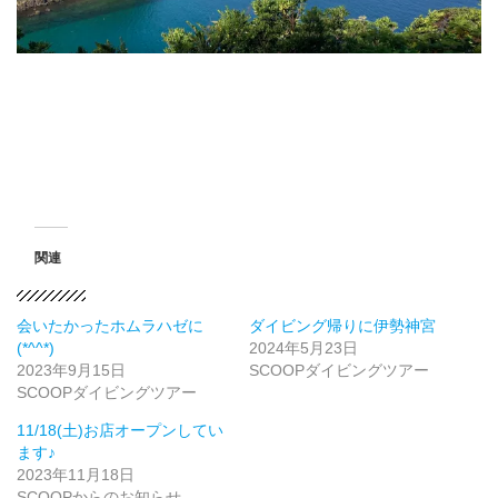
関連
会いたかったホムラハゼに
ダイビング帰りに伊勢神宮
(*^^*)
2024年5月23日
2023年9月15日
SCOOPダイビングツアー
SCOOPダイビングツアー
11/18(土)お店オープンしてい
ます♪
2023年11月18日
SCOOPからのお知らせ