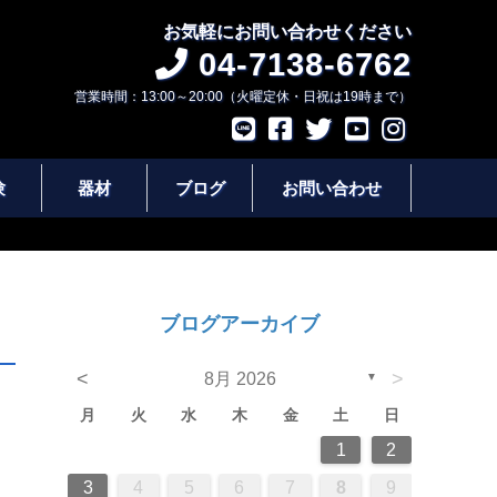
お気軽にお問い合わせください
04-7138-6762
営業時間：13:00～20:00（火曜定休・日祝は19時まで）
験
器材
ブログ
お問い合わせ
ブログアーカイブ
<
>
8月 2026
▼
月
火
水
木
金
土
日
4
6
2
4
3
1
4
6
2
5
3
5
1
1
4
2
5
3
6
1
4
6
2
3
6
2
4
2
5
1
3
6
1
4
4
3
5
1
3
6
2
4
2
5
5
1
4
6
2
4
3
5
1
3
6
6
2
5
3
5
1
4
6
2
4
1
4
2
5
3
6
1
4
6
2
2
5
1
3
6
1
4
2
5
3
3
6
2
4
2
5
1
3
6
1
4
4
3
5
1
3
6
2
4
2
5
6
2
5
3
5
1
4
6
2
4
3
6
1
4
6
2
5
3
5
1
1
4
2
5
3
6
1
4
6
2
2
5
1
3
6
1
4
2
5
3
4
3
5
1
3
6
2
4
2
5
7
3
5
1
1
4
2
5
7
3
6
1
4
6
2
2
5
1
3
6
1
4
7
2
5
7
3
4
7
3
5
1
3
6
2
4
7
2
5
5
1
4
6
2
4
7
3
5
1
3
6
6
2
5
7
3
5
1
4
6
2
4
7
7
3
6
1
4
6
2
5
7
3
5
1
2
5
1
3
6
1
4
7
2
5
7
3
3
6
2
4
7
2
5
1
3
6
1
4
4
7
3
5
1
3
6
2
4
7
2
5
5
1
4
6
2
4
7
3
5
1
3
6
7
3
6
1
4
6
2
5
7
3
5
1
1
4
7
2
5
7
3
6
1
4
6
2
2
5
1
3
6
1
4
7
2
5
7
3
3
6
2
4
7
2
5
1
3
6
1
4
5
1
4
6
2
4
7
3
5
1
3
1
2
3
0
3
2
0
2
2
0
3
3
0
3
2
0
3
0
2
0
3
2
2
3
0
2
0
3
3
2
0
2
3
2
0
3
3
2
0
3
2
0
0
3
2
0
3
0
2
0
3
2
3
2
0
2
3
0
3
3
2
0
2
2
0
3
3
2
0
3
2
0
0
2
0
3
1
1
1
1
1
1
1
1
1
1
1
1
1
1
1
1
1
1
1
1
1
1
1
1
1
1
1
1
9
7
7
8
9
7
8
8
7
9
7
8
9
9
7
9
8
8
7
8
9
7
9
8
9
7
8
9
7
8
9
7
8
7
9
7
8
9
9
8
8
7
9
7
9
7
9
8
8
7
8
9
7
9
9
7
8
9
7
7
8
9
7
8
8
7
9
7
8
9
9
8
8
7
9
7
7
8
9
7
9
12
14
10
12
12
14
10
13
13
12
10
13
14
12
14
10
14
10
12
10
13
14
12
12
13
14
10
12
10
13
13
12
14
10
12
13
14
14
10
13
13
12
14
10
12
12
10
13
14
12
14
10
10
13
14
12
10
13
14
10
12
10
13
14
12
12
13
14
10
12
10
13
14
10
13
13
12
14
10
12
14
12
14
10
13
13
12
10
13
14
12
14
10
10
13
14
12
10
13
12
13
14
10
12
10
11
11
11
11
11
11
11
11
11
11
11
11
11
11
11
11
11
11
11
11
11
11
11
11
11
8
8
9
8
9
9
8
8
9
8
9
9
8
9
8
9
8
9
8
9
8
9
8
8
9
9
9
8
8
8
9
9
8
9
8
8
9
8
8
9
8
9
9
8
8
9
9
9
8
8
8
9
8
3
4
5
6
7
8
9