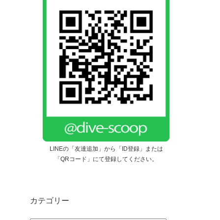
LINEの「友達追加」から「ID登録」または
「QRコード」にて登録してください。
カテゴリー