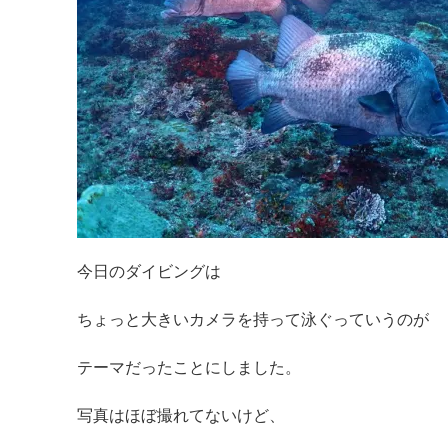
今日のダイビングは
ちょっと大きいカメラを持って泳ぐっていうのが
テーマだったことにしました。
写真はほぼ撮れてないけど、