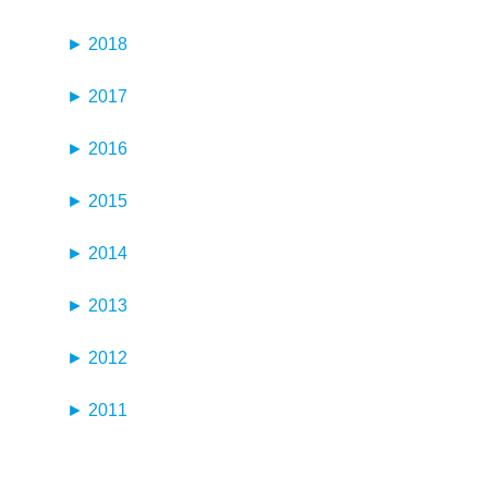
11月
4月
9月
1月
7月
12月
5月
10月
3月
8月
►
2018
6月
11月
4月
9月
2月
7月
12月
5月
10月
3月
8月
►
1月
2017
6月
11月
4月
9月
2月
7月
12月
5月
10月
3月
8月
►
1月
2016
6月
11月
4月
9月
2月
7月
12月
5月
10月
3月
8月
►
1月
2015
6月
11月
4月
9月
2月
7月
12月
5月
10月
3月
8月
►
1月
2014
6月
11月
4月
9月
2月
7月
12月
5月
10月
3月
8月
►
1月
2013
6月
11月
4月
9月
2月
7月
12月
5月
10月
3月
8月
►
1月
2012
6月
11月
4月
9月
2月
7月
12月
5月
10月
3月
8月
►
1月
2011
6月
11月
4月
9月
2月
7月
12月
5月
10月
3月
8月
1月
6月
11月
4月
9月
2月