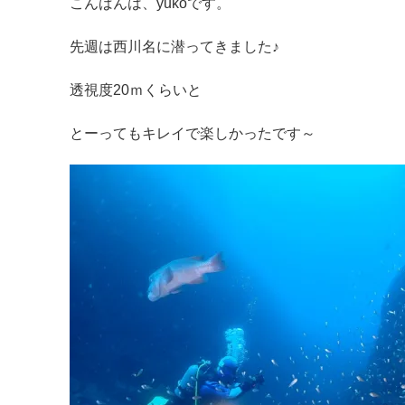
こんばんは、yukoです。
先週は西川名に潜ってきました♪
透視度20ｍくらいと
とーってもキレイで楽しかったです～