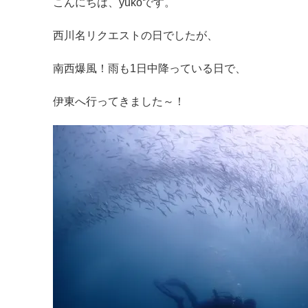
こんにちは、yukoです。
西川名リクエストの日でしたが、
南西爆風！雨も1日中降っている日で、
伊東へ行ってきました～！