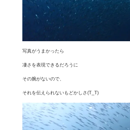
写真がうまかったら
凄さを表現できるだろうに
その腕がないので、
それを伝えられないもどかしさ(T_T)