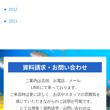
4月
9月
2月
7月
12月
5月
10月
3月
8月
►
1月
2012
6月
11月
4月
9月
2月
7月
12月
5月
10月
3月
8月
►
1月
2011
6月
11月
4月
9月
2月
7月
12月
5月
10月
3月
8月
1月
6月
11月
4月
9月
2月
7月
5月
10月
3月
8月
1月
6月
4月
9月
2月
7月
5月
3月
8月
1月
6月
4月
2月
7月
5月
資料請求・お問い合わせ
3月
1月
6月
4月
2月
5月
3月
1月
ご案内は店頭、お電話、メール、
4月
2月
LINEにて承っております。
1月
ご来店時は更に詳しく、お店やスタッフの雰囲気を
感じていただきながらのご説明が可能です。
とても簡単！資料請求・お問い合わせは