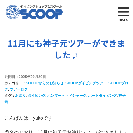
menu
11月にも神子元ツアーができま
した♪
公開日：2025年09月20日
カテゴリー：
SCOOPからのお知らせ
,
SCOOPダイビングツアー
,
SCOOPブロ
グ
,
ツアーログ
タグ：
お泊り
,
ダイビング
,
ハンマーヘッドシャーク
,
ボートダイビング
,
神子
元
こんばんは、yukoです。
題名のとおり、11月に神子元お泊りツアーができました♪