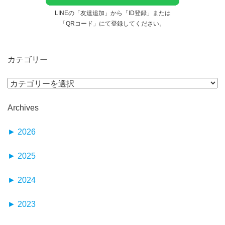
LINEの「友達追加」から「ID登録」または
「QRコード」にて登録してください。
カテゴリー
Archives
►
2026
8月
►
2025
7月
11月
6月
►
2024
10月
5月
12月
9月
4月
►
2023
11月
8月
3月
12月
10月