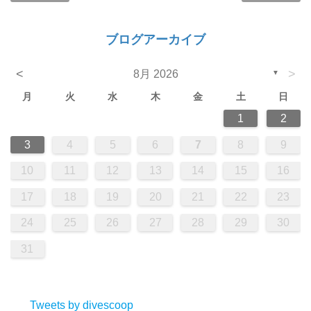
ブログアーカイブ
<
>
8月 2026
▼
月
火
水
木
金
土
日
1
2
3
4
5
6
7
8
9
10
11
12
13
14
15
16
17
18
19
20
21
22
23
24
25
26
27
28
29
30
31
Tweets by divescoop